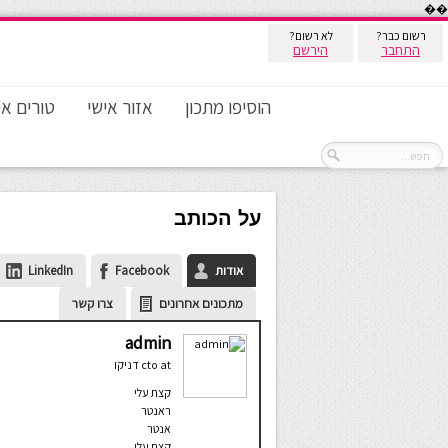
��
רשום כבר?
לא רשום?
התחבר
הירשם
הוסיפו מתכון
אזור אישי
טורים אי
על הכותב
אודות
Facebook
LinkedIn
מתכונים אחרונים
צרו קשר
admin
at
cto
דניקו
קצת עלי
ראנטר
אנטר
קצת עלי