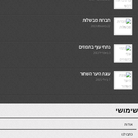
חברות מבשלות
22 באוגוסט 2013
נתחי עוף בתפוזים
3 באפריל 2013
עוגת היער השחור
7 ביולי 2015
7slots
seriöse online casinos österreich
שימושי
אודות
כתבו לנו