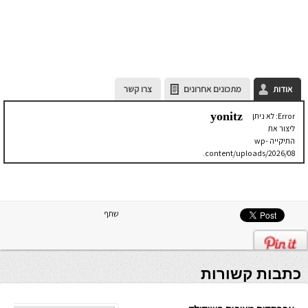
אודות
מתכונים אחרונים
צרו קשר
yonitz
Error: לא ניתן
ליצור את
התיקייה wp-
content/uploads/2026/08.
יש לבדוק
שתיקיית האב
שלה ניתנת
לכתיבה.
שתף
כתבות קשורות