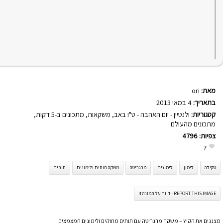
מאת:
ori
בתאריך:
4 במאי 2013
קטגוריות:
ולנטיין - יום האהבה - ט"ו באב
,
משקאות
,
מתכונים ב-5 דקות
,
מתכונים מהעולם
צפיות:
4796
7
טקילה
לימון
לימונים
מרגריטה
משקה תותים ולימונים
תותים
REPORT THIS IMAGE - דווח על תמונה זו
מצננים את הקיץ – משקה מרגריטה עם תותים מתוקים ולימונים חמצמצים