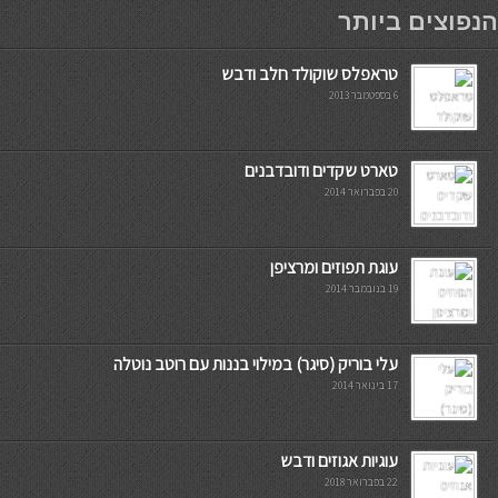
мостбет кг
הנפוצים ביותר
טראפלס שוקולד חלב ודבש
6 בספטמבר 2013
טארט שקדים ודובדבנים
20 בפברואר 2014
עוגת תפוזים ומרציפן
19 בנובמבר 2014
עלי בוריק (סיגר) במילוי בננות עם רוטב נוטלה
17 בינואר 2014
עוגיות אגוזים ודבש
22 בפברואר 2018