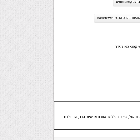
בה עם קצפת ותותים
REPORT TH - דווח על תמונה זו
 כ-27 שנים, בלוגרית לאפיה ובישול, אני רוצה ללמד אתכם מניסיוני הרב, ולתת לכם