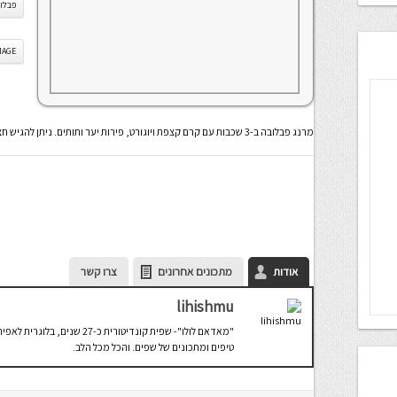
פבלו
IS IMAGE
מרנג פבלובה ב-3 שכבות עם קרם קצפת ויוגורט, פירות יער ותותים. ניתן להגיש חצי קפוא כמו גלידה
אודות
מתכונים אחרונים
צרו קשר
lihishmu
"מאדאם לולו"- שפית קונדיטורית
טיפים ומתכונים של שפים. והכל מכל הלב.