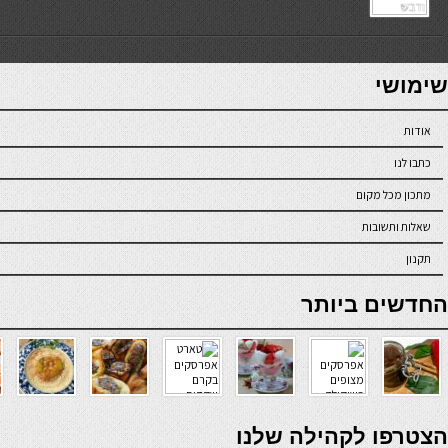
7slots
seriöse online casinos österreich
שימושי
אודות
כתבו לנו
מתכון מכל מקום
שאלות ותשובות
תקנון
online casino
החדשים ביותר
verde casino
הצטרפו לקהילה שלנו