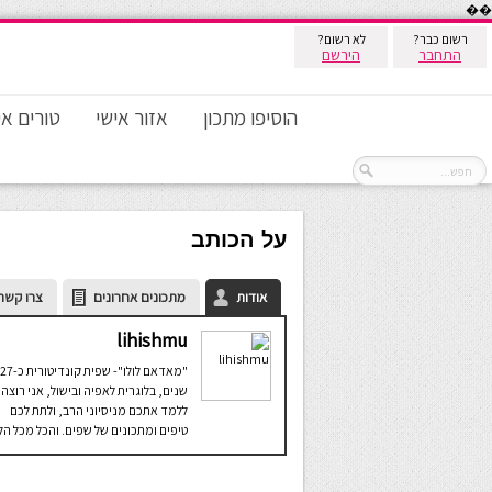
��
רשום כבר?
לא רשום?
התחבר
הירשם
הוסיפו מתכון
אזור אישי
טורים אי
על הכותב
אודות
מתכונים אחרונים
צרו קשר
lihishmu
"מאדאם לולו"- שפית קונדיטורית כ-27
שנים, בלוגרית לאפיה ובישול, אני רוצה
ללמד אתכם מניסיוני הרב, ולתת לכם
טיפים ומתכונים של שפים. והכל מכל הל