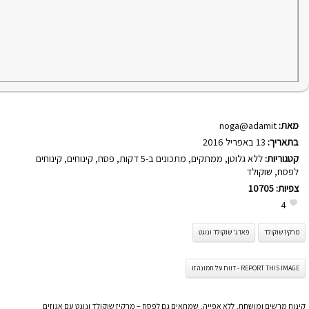
מאת:
noga@adamit
בתאריך:
13 באפריל 2016
קטגוריות:
ללא גלוטן
,
ממתקים
,
מתכונים ב-5 דקות
,
פסח
,
קינוחים
,
קינוחים
לפסח
,
שוקולד
צפיות:
10705
4
מרקיז שוקולד
פאדג' שוקולד ונוגט
REPORT THIS IMAGE - דווח על תמונה זו
קינוח מרשים ומושחת, ללא אפייה, שמתאים גם לפסח – מרקיז שוקולד ונוגט עם אגוזים