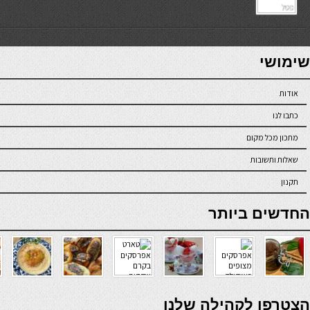
7slots
seriöse online casinos österreich
שימושי
אודות
כתבו לנו
מתכון מכל מקום
שאלות ותשובות
תקנון
online casino
החדשים ביותר
verde casino
הצטרפו לקהילה שלנו