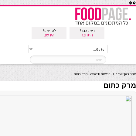
��
רשום כבר?
לא רשום?
התחבר
הירשם
אתם כאן:
Home
-
בריאות ודיאטה
-
מרק כתום
מרק כתום