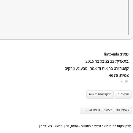
מאת:
liatbenla
בתאריך:
22 בנובמבר 2015
קטגוריות:
בריאות ודיאטה
,
טבעוני
,
מרקים
צפיות:
4676
1
מרק כתום
מרק עדשים כתומות
REPORT THIS IMAGE - דווח על תמונה זו
מרק ירקות כתומים עם עדשים כתומות – טעים, מזין וטבעוני. רוצו להכין