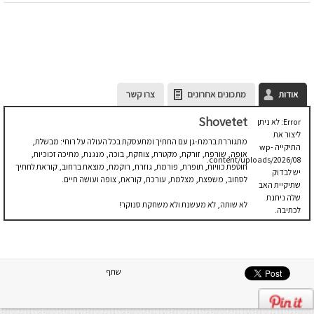
אודות
מתכונים אחרונים
צרו קשר
Shovetet
Error: לא ניתן
ליצור את
מתגוררת ברמת-גן עם החתיך ומתעסקת בכל העולה על רוחי: מבשלת,
התיקייה wp-
אופה, שורפת, זורקת, מקטרת, צוחקת, בוכה, מנגנת, מתיכה זכוכיות,
content/uploads/2026/08.
חוטפת כוויות, תופרת, פורמת, גוזרת, רוקמת, מוצאת ברחוב, קוראת לחתיך
יש לבדוק
לסחוב, משפצת, מצלמת, עורכת, קוראת, צופה ועושה חיים.
שתיקיית האב
שלה ניתנת
לא שותה, לא מעשנת ולא משחקת סנוקר!
לכתיבה.
שתף