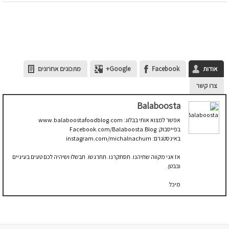
אודות
Facebook
Google+
מתכונים אחרונים
צרו קשר
Balaboosta
אפשר למצוא אותי בבלוג: www.balaboostafoodblog.com
בפייסבוק: Facebook.com/Balaboosta.Blog
באינסטגרם: instagram.com/michalnachum
אז אני מקווה שתיהנו. תסתקרנו. תתרגשו. תבשלו ושיהיה לכם טעים בעיניים
ובבטן.
מיכל