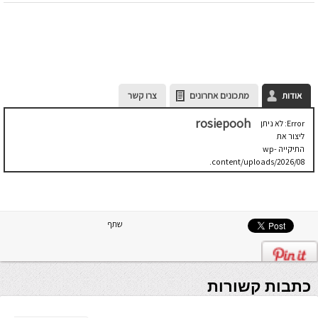
אודות
מתכונים אחרונים
צרו קשר
rosiepooh
Error: לא ניתן
ליצור את
התיקייה wp-
content/uploads/2026/08.
יש לבדוק
שתיקיית האב
שלה ניתנת
לכתיבה.
שתף
כתבות קשורות