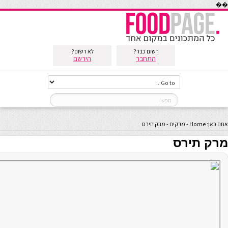
��
רשום כבר?
לא רשום?
התחבר
הירשם
אתם כאן:
Home
-
מרקים
-
מרק תירס
מרק תירס