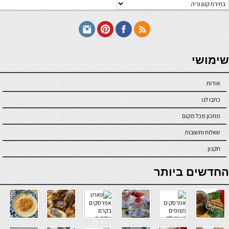
טגוריות
תכונים
seriöse online casinos österreich
שימושי
אודות
כתבו לנו
מתכון מכל מקום
שאלות ותשובות
תקנון
online casino
החדשים ביותר