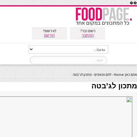
��
רשום כבר?
לא רשום?
התחבר
הירשם
אתם כאן:
Home
-
לחם ומאפים
-
מתכון לג’בטה
מתכון לג’בטה