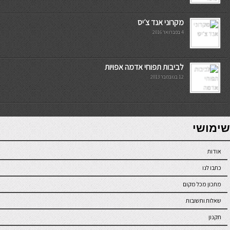
מקרוני אנד צ׳יס
4 בפברואר 2016
לביבות תפוחי אדמה אפויות
12 בנובמבר 2013
7slots
seriöse online casinos österreich
שימושי
אודות
כתבו לנו
מתכון מכל מקום
שאלות ותשובות
תקנון