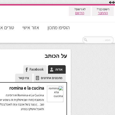
��
רשום כבר?
לא רשום?
התחבר
הירשם
הוסיפו מתכון
אזור אישי
טורים אי
על הכותב
אודות
Facebook
מתכונים אחרונים
צרו קשר
romina e la cucina
Romina e La Cucina או רומינה
והמטבח (תודו שבאיטלקית זה נשמע יות
טוב…) נוצר בשל אהבה עזה לאוכל בכלל
ולאוכל איטלקי בפרט.