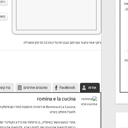
ניוקי
את
),
IS IMAGE
ניוקי אפוי בתנור עם רוטב עגבניות עדין והרבה פרמזן ומוצרלה
 …
מת
אודות
Facebook
מתכונים אחרונים
צרו קשר
romina e la cucina
Romina e La Cucina או רומינה והמטבח (תוד
ולאוכל איטלקי בפרט.
אחרי כמעט עשור באיטליה, בו פיתחתי את הידע הקולינרי של
בנסיון להתאים את עצמי שוב לחיים בארץ, ולהתאים את המתכ