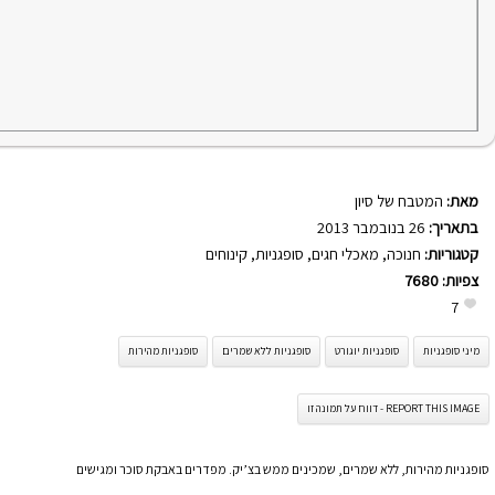
מאת:
המטבח של סיון
בתאריך:
26 בנובמבר 2013
קטגוריות:
חנוכה
,
מאכלי חגים
,
סופגניות
,
קינוחים
צפיות:
7680
7
מיני סופגניות
סופגניות יוגורט
סופגניות ללא שמרים
סופגניות מהירות
REPORT THIS IMAGE - דווח על תמונה זו
סופגניות מהירות, ללא שמרים, שמכינים ממש בצ’יק. מפדרים באבקת סוכר ומגישים