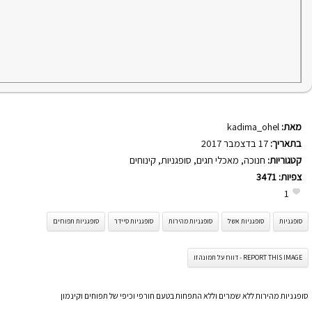
מאת:
kadima_ohel
בתאריך:
17 בדצמבר 2017
קטגוריות:
חנוכה
,
מאכלי חגים
,
סופגניות
,
קינוחים
צפיות:
3471
1
סופגניות
סופגניות אשל
סופגניות מהירות
סופגניות סיידר
סופגניות תפוחים
REPORT THIS IMAGE - דווח על תמונה זו
סופגניות מהירות ללא שמרים וללא התפחות בטעם חורפי וכיפי של תפוחים וקינמון