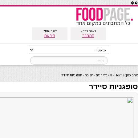
��
רשום כבר?
לא רשום?
התחבר
הירשם
אתם כאן:
Home
-
מאכלי חגים
-
חנוכה
-
סופגניות סיידר
סופגניות סיידר