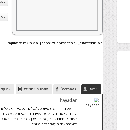
סופגנ
IS IMAGE
סופגניות קלאסיות, עם ריבה אדומה, לפי המתכון של מירי ארזי מ”מתוקה”
אודות
Facebook
מתכונים אחרונים
צרו קשר
hayadar
חיה אילונה דר – עיתונאית אוכל, בלוגרית מובילה, אמא לשני 
עבדתי 30 שנה בהוראה עד שאיבדתי (חלקית) את שמיע
לעזוב את תחום עיסוקי, אך מהלימון עשיתי לימונדה והשתלב
להצלחה ענקית ומאז הכל היסטוריה.