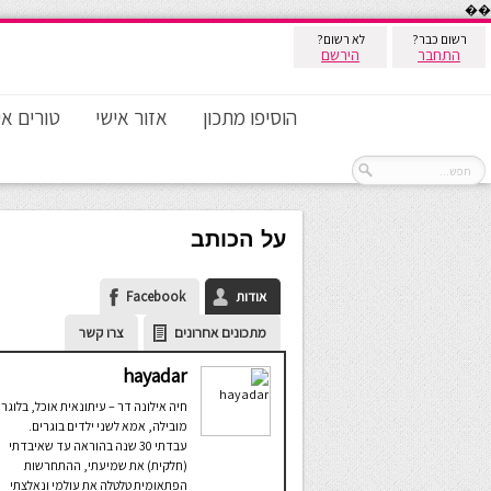
��
רשום כבר?
לא רשום?
התחבר
הירשם
הוסיפו מתכון
אזור אישי
טורים אי
על הכותב
אודות
Facebook
מתכונים אחרונים
צרו קשר
hayadar
חיה אילונה דר – עיתונאית אוכל, בלוגרי
מובילה, אמא לשני ילדים בוגרים.
עבדתי 30 שנה בהוראה עד שאיבדתי
(חלקית) את שמיעתי, ההתחרשות
הפתאומית טלטלה את עולמי ונאלצתי