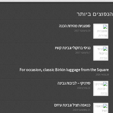
мостбет кг
הנפוצים ביותר
סופגניות מהירות הכנה
10 בדצמבר 2017
נגיסי ברוקולי וגבינת קשיו
7 בדצמבר 2017
For occasion, classic Birkin luggage from the Square
28 במאי 2026
סירניקי – לביבות גבינה
21 במרץ 2018
כנאפה חציל וגבינת עיזים
15 בספטמבר 2014