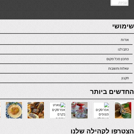
7slots
seriöse online casinos österreich
שימושי
אודות
כתבו לנו
מתכון מכל מקום
שאלות ותשובות
תקנון
online casino
החדשים ביותר
verde casino
הצטרפו לקהילה שלנו