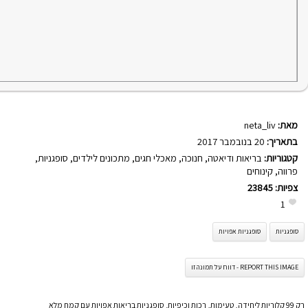
מאת:
neta_liv
בתאריך:
20 בנובמבר 2017
קטגוריות:
בריאות ודיאטה
,
חנוכה
,
מאכלי חגים
,
מתכונים לילדים
,
סופגניות
,
פרווה
,
קינוחים
צפיות:
23845
1
סופגניות
סופגניות אפויות
REPORT THIS IMAGE - דווח על תמונה זו
רק 99 קלוריות ליחידה, טעימות, רכות וכיפיות. סופגניות בריאות אפויות עם קמח מלא