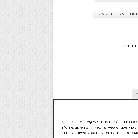
REPORT TH - דווח על תמונה זו
רוח נהדרת
קטנים. במקצועי אני בכלל עורכת דין...(אני יודעת, הכי לא קשור!) אני מטורפת על
פרקטיים, ועל סטיילינג, ובעיקר - על השילוב של הכל יחד.
סטייל ויש בו קצת מהכל - מתכונים קלים ומוגשים בסטייל, טיפים וקיצורי דרך