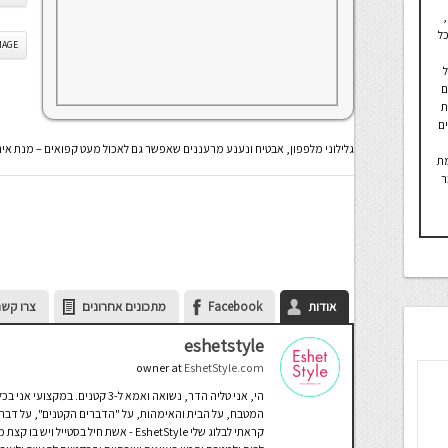
כל
IS IMAGE
חיל
ם
ת
ים
גלילוני מלפפון, אבטיח ונענע מרעננים שאפשר גם לאכול מעט קפואים – מנת אי
מת
ר
אודות
Facebook
מתכונים אחרונים
צרו קשר
eshetstyle
owner
at
EshetStyle.com
הי, אני טליה הדר, נשואה ואמא ל-3 
המטבח, על הבית והאימהות, על "הדברים הקטנים", על דברים 
קראתי לבלוג שלי EshetStyle - אשת חיל ב