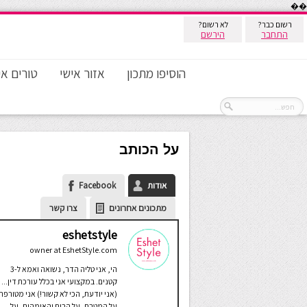
��
רשום כבר?
לא רשום?
התחבר
הירשם
הוסיפו מתכון
אזור אישי
טורים אי
על הכותב
אודות
Facebook
מתכונים אחרונים
צרו קשר
eshetstyle
owner
at
EshetStyle.com
הי, אני טליה הדר, נשואה ואמא ל-3
קטנים. במקצועי אני בכלל עורכת דין...
(אני יודעת, הכי לא קשור!) אני מטורפת
על המטבח, על הבית והאימהות, על