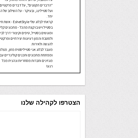
"הדברים הקטנים", על דברים פרקטיים,
ועל סטיילינג, ובעיקר - על השילוב של ה
יחד.
קראתי לבלוג שלי EshetStyle - אשת 
בסטייל ויש בו קצת מהכל - מתכונים קלי
ומוגשים בסטייל, טיפים וקיצורי דרך לבי
ולמטבח והמון רעיונות יצירתיים ופרקטי
להגשה ולאירוח.
מעבר לבלוג אני סטייליסטית מזון, מצל
ומפתחת מתכונים ותכנים קולינריים עב
מגזינים וחברות מסחריות ונהנית מכל
רגע!
הצטרפו לקהילה שלנו