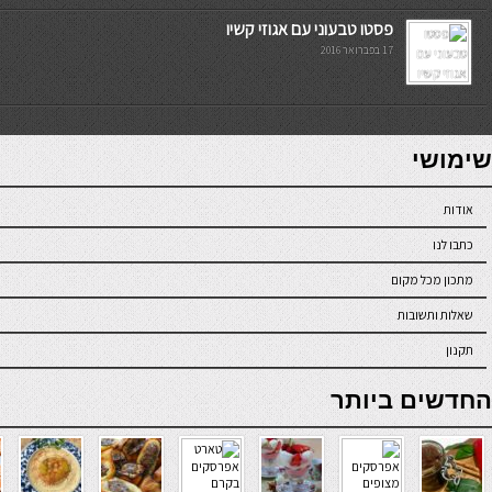
פסטו טבעוני עם אגוזי קשיו
17 בפברואר 2016
7slots
seriöse online casinos österreich
שימושי
אודות
כתבו לנו
מתכון מכל מקום
שאלות ותשובות
תקנון
online casino
החדשים ביותר