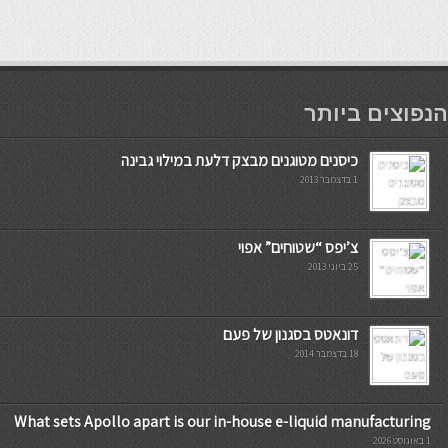
мостбет кг
הנפוצים ביותר
כיסנים מטוגנים מבצק דלעת במילוי גבינה
1 בדצמבר 2013
צ’יפס “שטוחים” אפוי
25 ביוני 2013
דונאטס בסגנון של פעם
18 בדצמבר 2014
What sets Apollo apart is our in-house e-liquid manufacturing
1 באוגוסט 2026