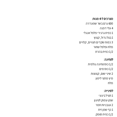
מצרכים ל-4 מנות:
600 גרם בשר שפונדרה
4 עלי דפנה
1 כפית גרגירי פלפל אנגלי
1 בצל גדול, קצוץ
3 כפות שקדים חצויים, קלויים
מלח ופלפל שחור
1/2 כפית בהרת
לטחינה:
1/2 כוס טחינה גולמית
1/2 כוס מים
2 שיני שום, קצוצות
מיץ מחצי לימון
מלח
לסינייה:
1 חציל בינוני
שמן עמוק לטיגון
2 עגבניות תמר
1 כף שמן זית
1/2 כפית סומק