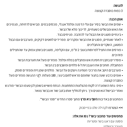
להגשה:
3 כפות כוסברה קצוצה
אופן הכנה:
• שמים את הבשר בסיר עם עלי הדפנה ופלפל אנגלי, מכסים במים. מביאים לרתיחה, מנמיכים
את האש ומבשלים כשעתיים, לריכוך מלא של הבשר.
• בינתיים מטגנים את הבצל עד להזהבה. מניחים בצד.
• לאחר שעתיים, מסננים את הבשר ומקררים. מפרידים לחוטים דקיקים, מערבבים עם הבצל
המטוגן, השקדים והתבלינים.
• פורסים את החציל לפרוסות בעובי 1 ס”מ, עם הקליפה, מטגנים בשמן עמוק עד שהחצילים
מזהיבים.
• מסדרים בתבנית חסינת אש ומתבלים במלח ופלפל. מפזרים מעל את תערובת הבשר
המתובלת. חותכים את העגבניות ל-6 פלחים ומשבצים בין הבשר.
• מערבבים היטב את מרכיבי הטחינה ויוצקים על הבשר. מזלפים שמן זית ומפזרים סומק.
• אופים כרבע שעה בתנור שחומם מראש לחום בינוני, 180 מעלות. ל]ני ההגשה מפזרים מעל
כוסברה קצוצה.
• טיפ: נתח השפונדרה לקוח מהצלעות התחתונות. הנתח משויש בשומן לכן טעמו הבשרי מודגש
ואחרי הבישול הוא טעים ורך. ניתן להחליף אותו בזנב שור או בבשר צוואר.
המתכונים באדיבות
השף גיא פרץ
מתוך ספרו החדש “ספר הבשר”.
>>
הצטרפו
לקהילה שלנו בפייסבוק
מחפשים עוד מתכוני בשר? נסו את אלה:
פסטה עם ראגו בשר ופטריות
מעורב ירושלמי