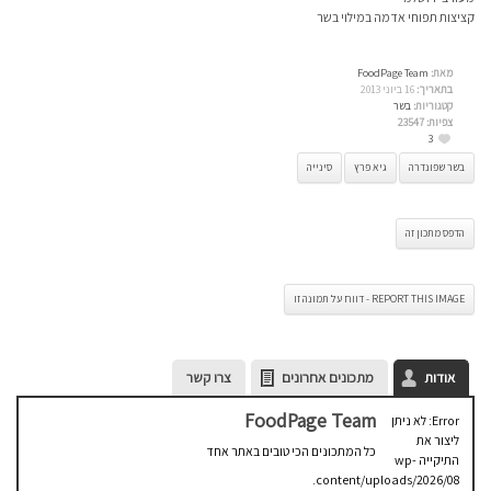
קציצות תפוחי אדמה במילוי בשר
מאת:
FoodPage Team
בתאריך:
16 ביוני 2013
קטגוריות:
בשר
צפיות:
23547
3
בשר שפונדרה
גיא פרץ
סינייה
הדפס מתכון זה
REPORT THIS IMAGE - דווח על תמונה זו
אודות
מתכונים אחרונים
צרו קשר
FoodPage Team
Error: לא ניתן
ליצור את
כל המתכונים הכי טובים באתר אחד
התיקייה wp-
content/uploads/2026/08.