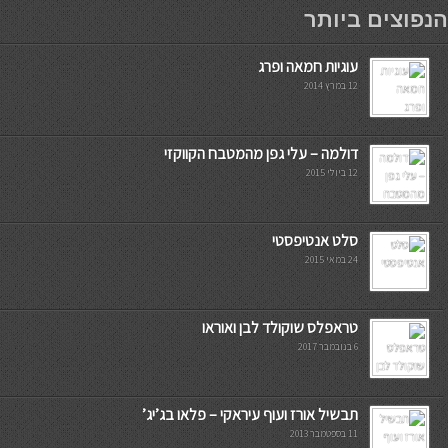
мостбет кг
הנפוצים ביותר
עוגיות חמאה ופרג
12 במרץ 2014
דולמה – עלי גפן מהמטבח הקווקזי
12 ביולי 2015
סלט אנטיפסטי
24 במאי 2015
טראפלס שוקולד לבן ואוראו
6 בנובמבר 2017
תבשיל אורז ועוף עיראקי – פלאו בג’יג’
11 בספטמבר 2013