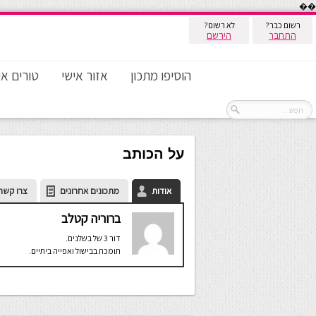
��
רשום כבר?
לא רשום?
התחבר
הירשם
הוסיפו מתכון
אזור אישי
טורים אי
על הכותב
אודות
מתכונים אחרונים
צרו קשר
ברוריה קטלב
דור 3 של בשלנים.
תומכת בבישול ואפייה ביתיים.