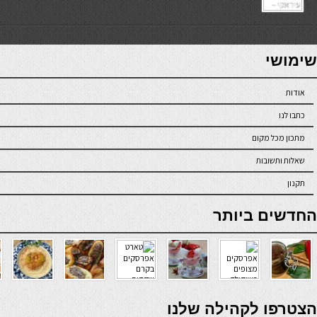
7slots
seriöse online casinos österreich
שימושי
אודות
כתבו לנו
מתכון מכל מקום
שאלות ותשובות
תקנון
online casino
החדשים ביותר
verde casino
הצטרפו לקהילה שלנו