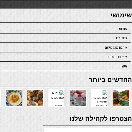
7slots
seriöse online casinos österreich
שימושי
אודות
כתבו לנו
מתכון מכל מקום
שאלות ותשובות
תקנון
online casino
החדשים ביותר
verde casino
הצטרפו לקהילה שלנו