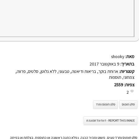
מאת:
shooky
בתאריך:
9 באוקטובר 2017
קטגוריות:
ארוחת בוקר
,
בריאות ודיאטה
,
טבעוני
,
ללא גלוטן
,
סלטים
,
פרווה
,
צמחוני
,
תוספות
צפיות:
2559
2
סלט חומוס
סלט חומוס ותרד
REPORT THIS IMAGE - דווח על תמונה זו
סלט חומוס ותרד טעים, פשוט ומהיר הכנה. נפלא כמנה ראשונה או כתוספת, בצלחת או בפיתה