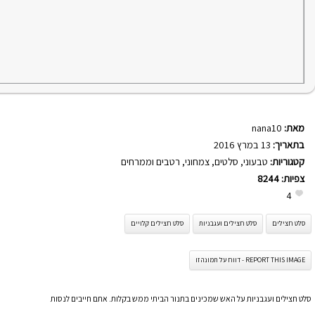
מאת:
nana10
בתאריך:
13 במרץ 2016
קטגוריות:
טבעוני
,
סלטים
,
צמחוני
,
רטבים וממרחים
צפיות:
8244
4
סלט חצילים
סלט חצילים ועגבניות
סלט חצילים קלויים
REPORT THIS IMAGE - דווח על תמונה זו
סלט חצילים ועגבניות על האש שמכינים בתנור הביתי ממש בקלות. אתם חייבים לנסות