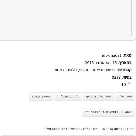
מאת:
idoxmaoz1
בתאריך:
15 בספטמבר 2013
קטגוריות:
בריאות ודיאטה
,
טבעוני
,
סלטים
,
צמחוני
צפיות:
9277
10
סלט חצילים
סלט חצילים ופלפלים
סלט פלפלים קלויים
פלפלים קלויים
REPORT THIS IMAGE - דווח על תמונה זו
הכינו את הלחם או החלה – סלט חצילים עם פלפלים קלויים ופטרוזיליה