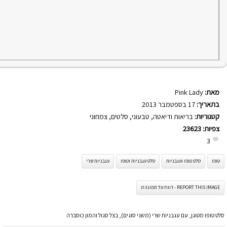
מאת:
Pink Lady
בתאריך:
17 בספטמבר 2013
קטגוריות:
בריאות ודיאטה
,
טבעוני
,
סלטים
,
צמחוני
צפיות:
23623
3
טופו
סלט טופו ועגבניות
סלט עגבניות וטופו
עגבניות שרי
REPORT THIS IMAGE - דווח על תמונה זו
סלט טופו מטוגן, עם עגבניות שרי (משני סוגים), בצל סגול והמון כוסברה