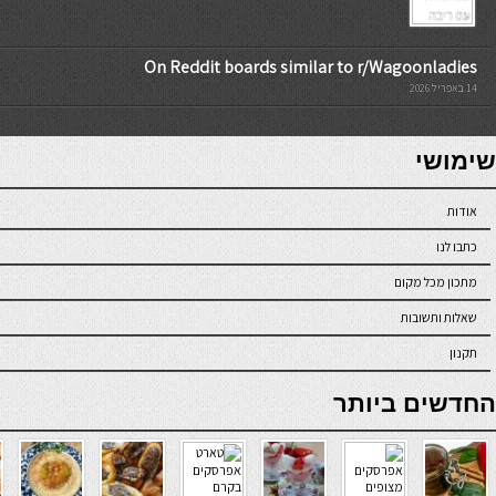
On Reddit boards similar to r/Wagoonladies
14 באפריל 2026
7slots
seriöse online casinos österreich
שימושי
אודות
כתבו לנו
מתכון מכל מקום
שאלות ותשובות
תקנון
online casino
החדשים ביותר