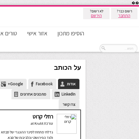
��
רשום כבר?
לא רשום?
התחבר
הירשם
הוסיפו מתכון
אזור אישי
טורים אי
על הכותב
אודות
Facebook
Google+
LinkedIn
מתכונים אחרונים
צרו קשר
רחלי קרוט
עורכת
at
Krutit
גדלתי מתחת לסינר ההונגרי של סבתא
ולצד הפירושקי והלביבות של סבא.