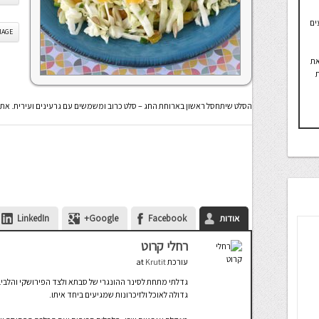
ים
IS IMAGE
את
ת
הסלט שיתחסל ראשון בארוחת החג – סלט כרוב ומשמשים עם גרעינים ועירית. אתם 
אודות
Facebook
Google+
LinkedIn
רחלי קרוט
עורכת
at
Krutit
גדלתי מתחת לסינר ההונגרי של סבתא ולצד הפירושקי והלבי
גדולה לאוכל ולזיכרונות שמגיעים ביחד איתו.