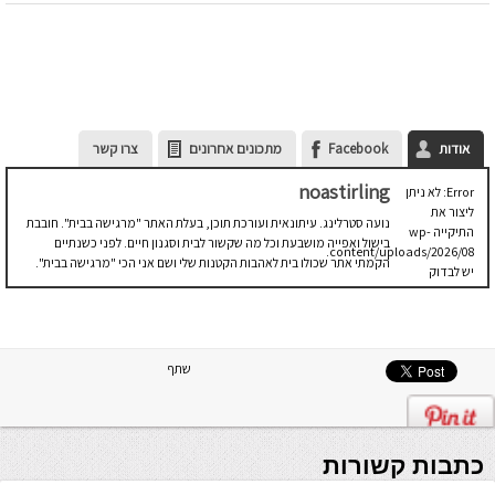
אודות
Facebook
מתכונים אחרונים
צרו קשר
noastirling
Error: לא ניתן
ליצור את
נועה סטרלינג. עיתונאית ועורכת תוכן, בעלת האתר "מרגישה בבית". חובבת
התיקייה wp-
בישול ואפייה מושבעת וכל מה שקשור לבית וסגנון חיים. לפני כשנתיים
content/uploads/2026/08.
הקמתי אתר שכולו בית לאהבות הקטנות שלי ושם אני הכי "מרגישה בבית".
יש לבדוק
שתיקיית האב
שלה ניתנת
לכתיבה.
שתף
כתבות קשורות