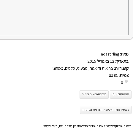
מאת:
noastirling
בתאריך:
12 באפריל 2015
קטגוריות:
בריאות ודיאטה
,
טבעוני
,
סלטים
,
צמחוני
צפיות:
5581
0
סלט מלפפונים
סלט מלפפונים ושמיר
REPORT THIS IMAGE - דווח על תמונה זו
סלט פשוט וקל שמכיל את השידוך הקלאסי בין מלפפונים, בצל ושמיר