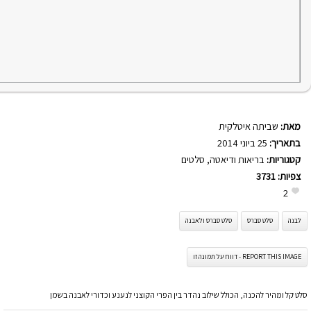
מאת:
שביתה איטלקית
בתאריך:
25 ביוני 2014
קטגוריות:
בריאות ודיאטה
,
סלטים
צפיות:
3731
2
לבנה
סלט סברס
סלט סברס ולאבנה
REPORT THIS IMAGE - דווח על תמונה זו
סלט קל ומהיר להכנה, הכולל שילוב נהדר בין הפרי הקוצני לנענע וכדורי לאבנה בשמן