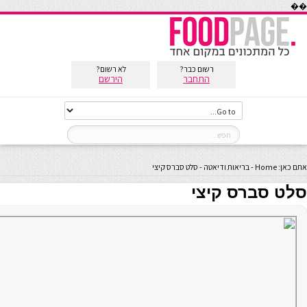
��
רשום כבר?
לא רשום?
התחבר
הירשם
אתם כאן:
Home
-
בריאות ודיאטה
-
סלט סברס קיצי
סלט סברס קיצי