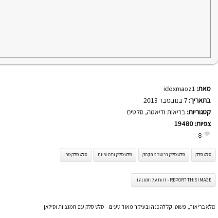
מאת:
idoxmaoz1
בתאריך:
7 בנובמבר 2013
קטגוריות:
בריאות ודיאטה
,
סלטים
צפיות:
19480
8
סלט סלק
סלט סלק ברוטב מתקתק
סלט סלק וחמוציות
סלט סלק טרי
REPORT THIS IMAGE - דווח על תמונה זו
מלא בריאות, פשוט וקל להכנה ובעיקר מאוד טעים – סלט סלק עם חמוציות וסילאן