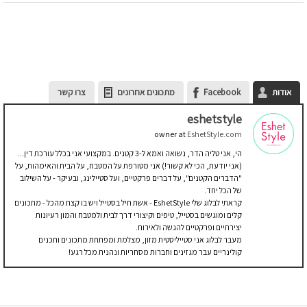
אודות
Facebook
מתכונים אחרונים
צרו קשר
eshetstyle
owner
at
EshetStyle.com
הי, אני טליה הדר, נשואה ואמא ל-3 קטנים. במקצועי אני בכלל עורכת דין...
(אני יודעת, הכי לא קשור!) אני מטורפת על המטבח, על הבית והאימהות, על
"הדברים הקטנים", על דברים פרקטיים, ועל סטיילינג, ובעיקר - על השילוב
של הכל יחד.
קראתי לבלוג שלי EshetStyle - אשת חיל בסטייל ויש בו קצת מהכל - מתכונים
קלים ומוגשים בסטייל, טיפים וקיצורי דרך לבית ולמטבח והמון רעיונות
יצירתיים ופרקטיים להגשה ולאירוח.
מעבר לבלוג אני סטייליסטית מזון, מצלמת ומפתחת מתכונים ותכנים
קולינריים עבר מגזינים וחברות מסחריות ונהנית מכל רגע!