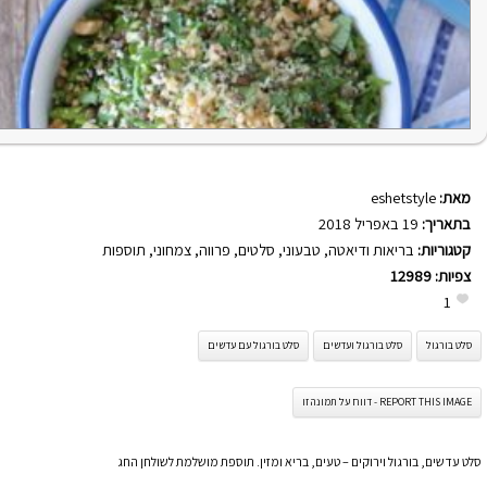
מאת:
eshetstyle
בתאריך:
19 באפריל 2018
קטגוריות:
בריאות ודיאטה
,
טבעוני
,
סלטים
,
פרווה
,
צמחוני
,
תוספות
צפיות:
12989
1
סלט בורגול
סלט בורגול ועדשים
סלט בורגול עם עדשים
REPORT THIS IMAGE - דווח על תמונה זו
סלט עדשים, בורגול וירוקים – טעים, בריא ומזין. תוספת מושלמת לשולחן החג