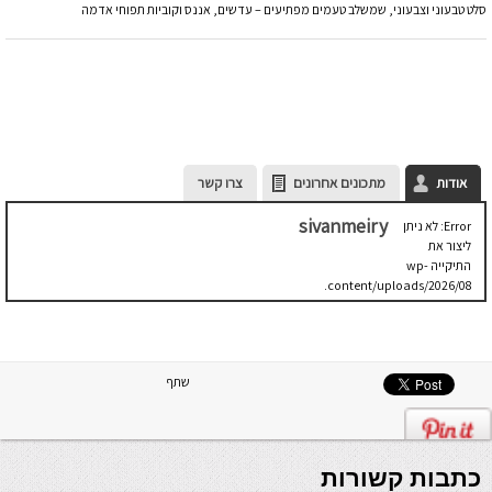
סלט טבעוני וצבעוני, שמשלב טעמים מפתיעים – עדשים, אננס וקוביות תפוחי אדמה
אודות
מתכונים אחרונים
צרו קשר
sivanmeiry
Error: לא ניתן
ליצור את
התיקייה wp-
content/uploads/2026/08.
יש לבדוק
שתיקיית האב
שלה ניתנת
לכתיבה.
שתף
כתבות קשורות