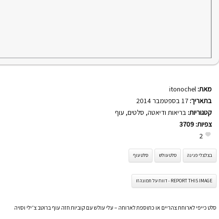
מאת:
itonochel
בתאריך:
17 בספטמבר 2014
קטגוריות:
בריאות ודיאטה
,
סלטים
,
עוף
צפיות:
3709
2
בצלצלי פנינה
סלט עולש
סלט עוף
REPORT THIS IMAGE - דווח על תמונה זו
סלט כייפי לארוחת צהריים או כתוספת לארוחה – עלי עולש עם קוביות חזה עוף ברוטב צ’ילי וסויה