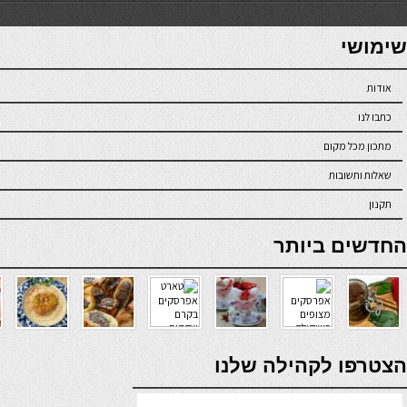
7slots
seriöse online casinos österreich
שימושי
אודות
כתבו לנו
מתכון מכל מקום
שאלות ותשובות
תקנון
online casino
החדשים ביותר
verde casino
הצטרפו לקהילה שלנו