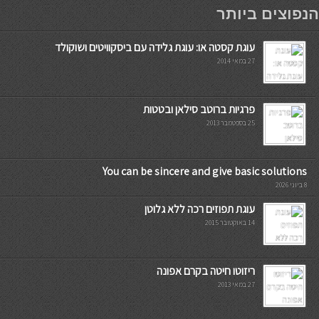
мостбет кг
הנפוצים ביותר
עוגת קסטה או: עוגת גלידה עם ביסקוויטים ושוקולד
27 במאי 2014
פרגיות ברוטב סילאן ובטטות
25 בספטמבר 2013
You can be sincere and give basic solutions
8 ביוני 2026
עוגת תפוזים רכה ללא גלוטן
14 באוקטובר 2015
ריזוטו חיטה בקרם אפונה
27 במאי 2013