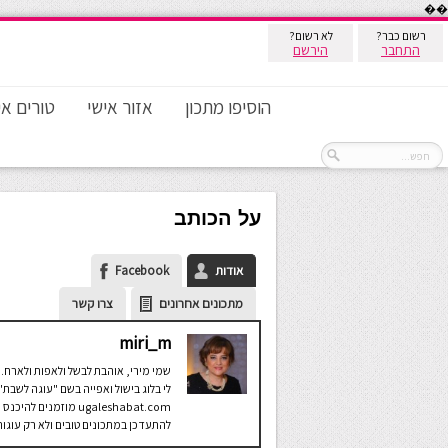
��
רשום כבר?
לא רשום?
התחבר
הירשם
הוסיפו מתכון
אזור אישי
טורים אי
על הכותב
אודות
Facebook
מתכונים אחרונים
צרו קשר
miri_m
שמי מירי, אוהבת לבשל ולאפות ולארח. 
לי בלוג בישול ואפייה בשם "עוגה לשבת" 
ugaleshabat.com מוזמנים להיכנס
להתעדכן במתכונים טובים ולא רק עוגות