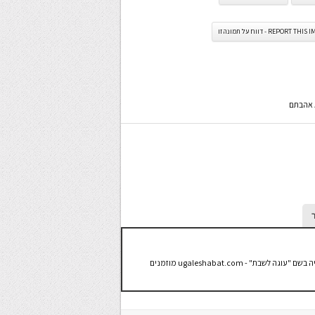
REPORT TH - דווח על תמונה זו
א אהבתם
שמי מירי, אוהבת לבשל ולאפות ולארח. יש לי בלוג בישול ואפייה בשם "עוגה לשבת" - ugaleshabat.com מוזמנים