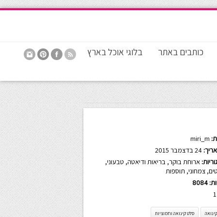
כותבים באתר
בלוגי אוכל בארץ
:
miri_m
ריך:
24 בדצמבר 2015
ריות:
ארוחת בוקר
,
בריאות ודיאטה
,
טבעוני
,
ים
,
צמחוני
,
תוספות
ות:
8084
1
ינואה
סלט קינואה וחמוציות