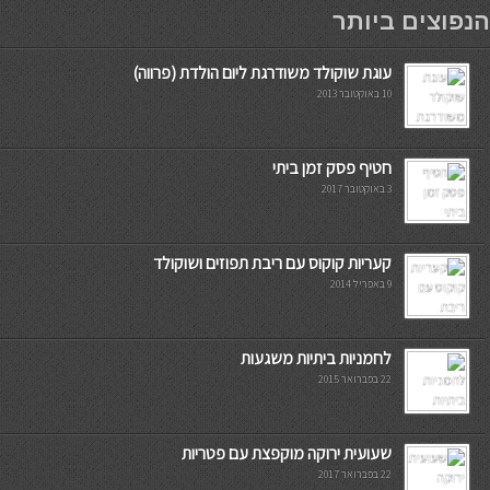
мостбет кг
הנפוצים ביותר
עוגת שוקולד משודרגת ליום הולדת (פרווה)
10 באוקטובר 2013
חטיף פסק זמן ביתי
3 באוקטובר 2017
קעריות קוקוס עם ריבת תפוזים ושוקולד
9 באפריל 2014
לחמניות ביתיות משגעות
22 בפברואר 2015
שעועית ירוקה מוקפצת עם פטריות
22 בפברואר 2017