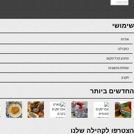
7slots
seriöse online casinos österreich
שימושי
אודות
כתבו לנו
מתכון מכל מקום
שאלות ותשובות
תקנון
online casino
החדשים ביותר
verde casino
הצטרפו לקהילה שלנו