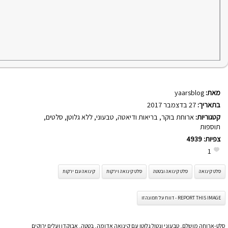
מאת:
yaarsblog
בתאריך:
27 בדצמבר 2017
קטגוריות:
ארוחת בוקר
,
בריאות ודיאטה
,
טבעוני
,
ללא גלוטן
,
סלטים
,
תוספות
צפיות:
4939
1
סלט קינואה
סלט קינואה ובטטה
סלט קינואה וירקות
קינואה עם ירקות
REPORT THIS IMAGE - דווח על תמונה זו
סלט-ארוחה מושלם, טבעוני ונטול גלוטן עם קינואה אדומה, בטטה, אבוקדו ועלים ירוקים