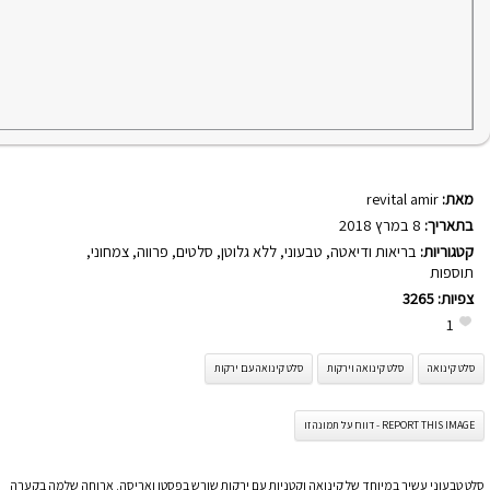
מאת:
revital amir
בתאריך:
8 במרץ 2018
קטגוריות:
בריאות ודיאטה
,
טבעוני
,
ללא גלוטן
,
סלטים
,
פרווה
,
צמחוני
,
תוספות
צפיות:
3265
1
סלט קינואה
סלט קינואה וירקות
סלט קינואה עם ירקות
REPORT THIS IMAGE - דווח על תמונה זו
סלט טבעוני עשיר במיוחד של קינואה וקטניות עם ירקות שורש בפסטו ואריסה. ארוחה שלמה בקערה