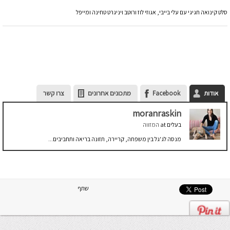
סלט קינואה חגיגי עם עלי בייבי, אגוזי לוז ורוטב ויניגרט טחינה ומייפל
אודות
Facebook
מתכונים אחרונים
צרו קשר
moranraskin
בעלים
at
המזווה
מנסה לג'גל בין משפחה, קריירה, תזונה בריאה ותחביבים...
שתף