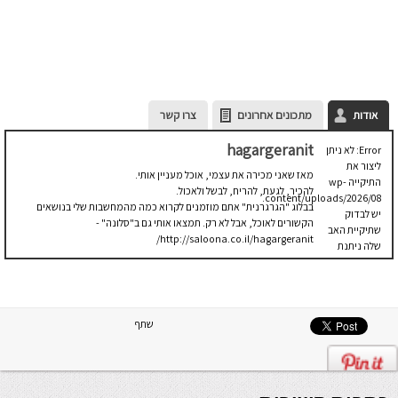
אודות
מתכונים אחרונים
צרו קשר
hagargeranit
Error: לא ניתן
ליצור את
מאז שאני מכירה את עצמי, אוכל מעניין אותי.
התיקייה wp-
להכיר, לגעת, להריח, לבשל ולאכול.
content/uploads/2026/08.
בבלוג "הגרגרנית" אתם מוזמנים לקרוא כמה מהמחשבות שלי בנושאים
יש לבדוק
הקשורים לאוכל, אבל לא רק. תמצאו אותי גם ב"סלונה" -
שתיקיית האב
http://saloona.co.il/hagargeranit/
שלה ניתנת
לכתיבה.
שתף