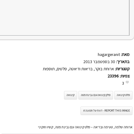
מאת:
hagargeranit
בתאריך:
30 בספטמבר 2013
קטגוריות:
ארוחת בוקר
,
בריאות ודיאטה
,
סלטים
,
תוספות
צפיות:
23396
3
סלט קינואה
סלק קינואה עם גבינת פטה
קינואה
REPORT THIS IMAGE - דווח על תמונה זו
ארוחה שלמה, טעימה ובריאה – סלט קינואה עם גבינת פטה, קשיו וזוקיני