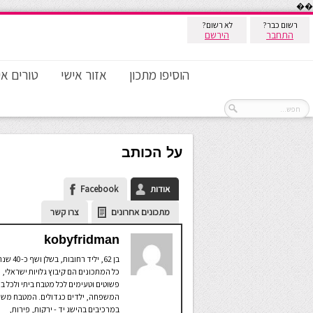
��
רשום כבר?
לא רשום?
התחבר
הירשם
הוסיפו מתכון
אזור אישי
טורים אי
על הכותב
אודות
Facebook
מתכונים אחרונים
צרו קשר
kobyfridman
בן 62, יליד רחובות, בשלן ושף
כל המתכונים הם קיבוץ גלויות ישראלי,
פשוטים וטעימים לכל מטבח ביתי ולכל בנ
המשפחה, ילדים כגדולים. המטבח משו
במרכיבים בהישג יד - ירקות, פירות,