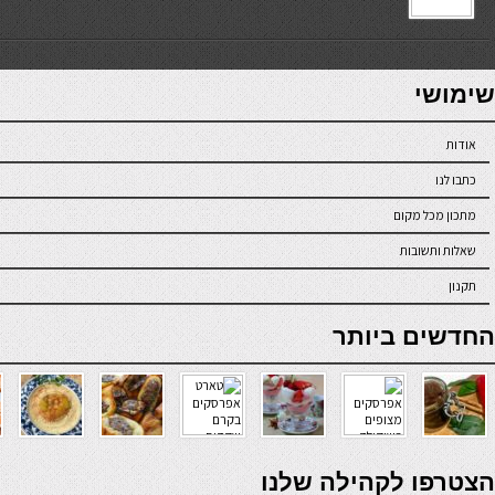
7slots
seriöse online casinos österreich
שימושי
אודות
כתבו לנו
מתכון מכל מקום
שאלות ותשובות
תקנון
online casino
החדשים ביותר
verde casino
הצטרפו לקהילה שלנו