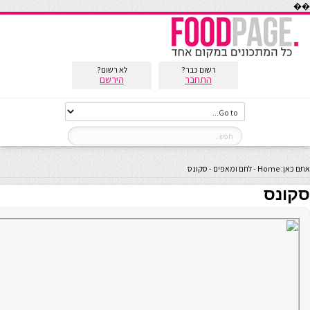
��
רשום כבר?
לא רשום?
התחבר
הירשם
אתם כאן:
Home
-
לחם ומאפים
-
סקונס
סקונס