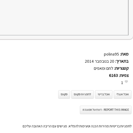
מאת:
polina95
בתאריך:
20 בנובמבר 2014
קטגוריות:
לחם ומאפים
צפיות:
6163
1
אוכל אנגלי
אוכל בריטי
לחמניות סקונס
סקונס
REPORT THIS IMAGE - דווח על תמונה זו
לחמניות בריטיות מהירות הכנה וטעימות להפליא. מגישים עם הריבה האהובה עליכם