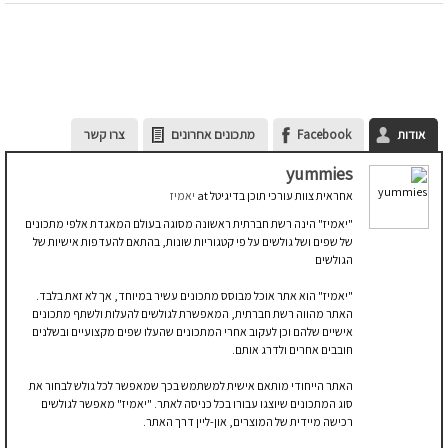
אודות
Facebook
מתכונים אחרונים
צרו קשר
yummies
אחראית צוות עורכי תוכן בדיגיטל
at
יאמיז
"יאמיז" הינה רשת חברתית ראשונה מסוגה בעולם המאגדת אלפי מתכונים
של שפים ושל גולשים על פי קטגוריות שונות, בהתאם להעדפות אישיות של
הגולשים
"יאמיז" הוא אתר אוכל מבוסס מתכונים עשיר במיוחד, אך לא זאת בלבד.
האתר מהווה רשת חברתית, המאפשרת לגולשים להעלות ולשתף מתכונים
אישיים שלהם וכן לעקוב אחרי המתכונים שהעלו שפים מקצועיים ובשלנים
חובבים אחרים ולדרג אותם.
האתר הייחודי מותאם אישית למשתמש בכך שמאפשר לכל גולש לבחור את
סוג המתכונים שיוצגו עבורו בכל כניסה לאתר. "יאמיז" מאפשר לגולשים
רכישה מיידית של המוצרים, און-ליין דרך האתר.