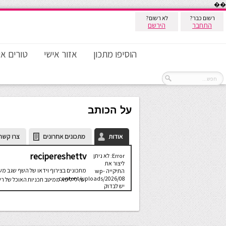
��
רשום כבר?
לא רשום?
התחבר
הירשם
הוסיפו מתכון
אזור אישי
טורים אי
על הכותב
אודות
מתכונים אחרונים
צרו קשר
recipereshettv
Error: לא ניתן
ליצור את
מתכונים בצירוף וידאו של השף שגב מ
התיקייה wp-
content/uploads/2026/08.
ושי-לי ליפא ממיטב תכניות האוכל של ר
יש לבדוק
שתיקיית האב
שלה ניתנת
לכתיבה.