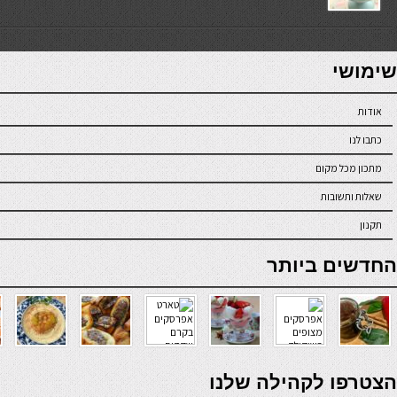
7slots
seriöse online casinos österreich
שימושי
אודות
כתבו לנו
מתכון מכל מקום
שאלות ותשובות
תקנון
online casino
החדשים ביותר
verde casino
הצטרפו לקהילה שלנו