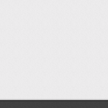
мостбет кг