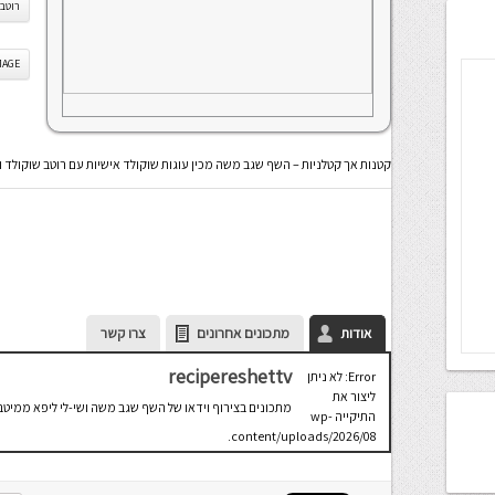
רוטב 
IS IMAGE
קטנות אך קטלניות – השף שגב משה מכין עוגות שוקולד אישיות עם רוטב שוקולד 
אודות
מתכונים אחרונים
צרו קשר
recipereshettv
Error: לא ניתן
ליצור את
מתכונים בצירוף וידאו של השף שגב משה ושי-לי ליפא ממיטב
התיקייה wp-
content/uploads/2026/08.
יש לבדוק
שתיקיית האב