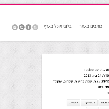
כותבים באתר
בלוגי אוכל בארץ
:
recipereshettv
ריך:
24 ביוני 2013
ריות:
עוגות
,
עוגות בחושות
,
קינוחים
,
שוקולד
ות:
7033
8
 שוקולד
עוגות שוקולד
קאפקייקס