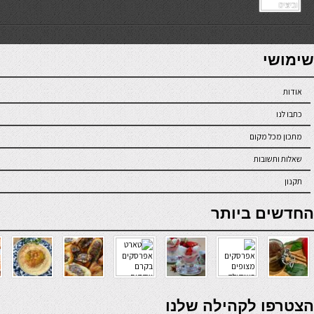
7slots
seriöse online casinos österreich
שימושי
אודות
כתבו לנו
מתכון מכל מקום
שאלות ותשובות
תקנון
online casino
החדשים ביותר
verde casino
הצטרפו לקהילה שלנו