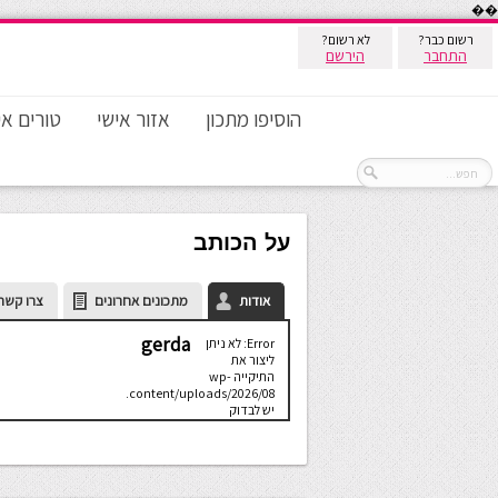
��
רשום כבר?
לא רשום?
התחבר
הירשם
הוסיפו מתכון
אזור אישי
טורים אי
על הכותב
אודות
מתכונים אחרונים
צרו קשר
gerda
Error: לא ניתן
ליצור את
התיקייה wp-
content/uploads/2026/08.
יש לבדוק
שתיקיית האב
שלה ניתנת
לכתיבה.