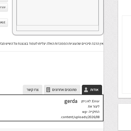
עוגיו
IS IMAGE
אין הרבה סיכויים שהעוגיות הממכרות האלה יצליחו לעמוד בצנצנת על השיש מבל
אודות
מתכונים אחרונים
צרו קשר
gerda
Error: לא ניתן
ליצור את
התיקייה wp-
content/uploads/2026/08.
יש לבדוק
שתיקיית האב