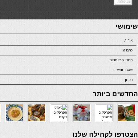
7slots
seriöse online casinos österreich
שימושי
אודות
כתבו לנו
מתכון מכל מקום
שאלות ותשובות
תקנון
online casino
החדשים ביותר
verde casino
הצטרפו לקהילה שלנו