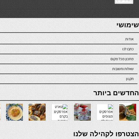
7slots
seriöse online casinos österreich
שימושי
אודות
כתבו לנו
מתכון מכל מקום
שאלות ותשובות
תקנון
online casino
החדשים ביותר
verde casino
הצטרפו לקהילה שלנו