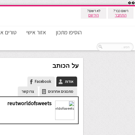
��
רשום כבר?
לא רשום?
התחבר
הירשם
הוסיפו מתכון
אזור אישי
טורים אי
על הכותב
אודות
Facebook
מתכונים אחרונים
צרו קשר
reutworldofsweets