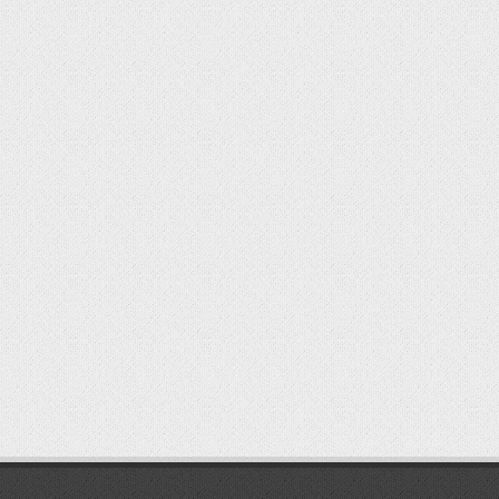
мостбет кг