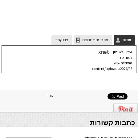
אודות
מתכונים אחרונים
צרו קשר
xnet
Error: לא ניתן
ליצור את
התיקייה wp-
content/uploads/2026/08.
יש לבדוק
שתיקיית האב
שלה ניתנת
לכתיבה.
שתף
כתבות קשורות