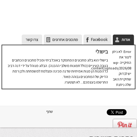
אודות
Facebook
מתכונים אחרונים
צרו קשר
בישולי
Error: לא ניתן
ליצור את
בישולי הוא בלוג מתכונים המתמקד באוכל ביתי ומכיל מתכונים הכתובים
התיקייה wp-
בגובה העיניים (כולל תמונות משלבי ההכנה). הבלוג מנוהל על ידי דנה רביב
content/uploads/2026/08.
כל המנות הן מנות אמיתיות שדנה מכינה ומצלמת למשפחתה ולכן רמת
יש לבדוק
הדיוק של המתכונים גבוהה מאוד.
שתיקיית האב
התרשמו בעצמכם... לא תצטערו.
שלה ניתנת
לכתיבה.
שתף