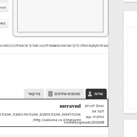
עוגיו
IS IMAGE
עוגיות הקוקוס האלה כל כך טעימות ופשוטות להכנה שעדיף מראש להכין כמות כפ
אודות
מתכונים אחרונים
צרו קשר
meravml
Error: לא ניתן
ליצור את
אוהבת לאפות, אוהבת מתוקים, אוהבת את המטבח, אוהבת לכת
התיקייה wp-
http://saloona.co.il/meravml/
content/uploads/2026/08.
יש לבדוק
שתיקיית האב