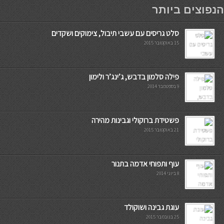
мостбет кг
הנפוצים ביותר
סלט גריסים עם עשבי תיבול, צימוקים ושקדים
15 באוקטובר 2015
פילה סלמון בדבש, ג’ינג’ר ולימון
9 בספטמבר 2014
פשטידת ברוקולי וגבינות מהירה
21 באוקטובר 2015
עוף ותפוחי אדמה בתנור
8 ביוני 2014
עוגת גבינה ושוקולד
25 בנובמבר 2015