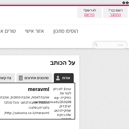
��
רשום כבר?
לא רשום?
התחבר
הירשם
הוסיפו מתכון
אזור אישי
טורים אי
על הכותב
אודות
מתכונים אחרונים
צרו קשר
meravml
Error: לא ניתן
ליצור את
אוהבת לאפות, אוהבת מתוקים, אוהבת 
התיקייה wp-
content/uploads/2026/08.
המטבח, אוהבת לכתוב- והכל מהלב!
יש לבדוק
בלוגרית בסלונה-
שתיקיית האב
http://saloona.co.il/meravml/
שלה ניתנת
לכתיבה.