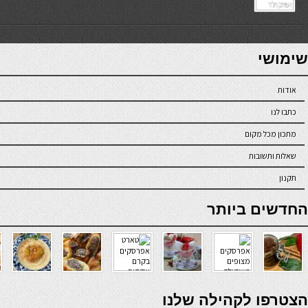
7slots
seriöse online casinos österreich
שימושי
אודות
כתבו לנו
מתכון מכל מקום
שאלות ותשובות
תקנון
online casino
החדשים ביותר
verde casino
הצטרפו לקהילה שלנו