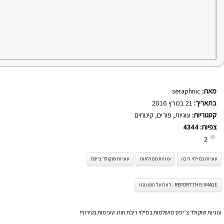
מאת:
seraphnic
בתאריך:
21 במרץ 2016
קטגוריות:
עוגיות
,
פורים
,
קינוחים
צפיות:
4344
2
עוגיות במילוי ריבה
עוגיות ממולאות
עוגיות שוקולד צ'יפס
REPORT THIS IMAGE - דווח על תמונה זו
עוגיות שוקולד צ’יפס מושלמות במילוי ריבת תות. טעימות בטירוף!